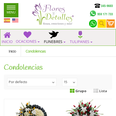
345-9603
Navegar
MENU
959 171 733
OCACIONES
INICIO
FUNEBRES
TULIPANES
Inicio
Condolencias
Condolencias
Por defecto
15
Grupo
Lista