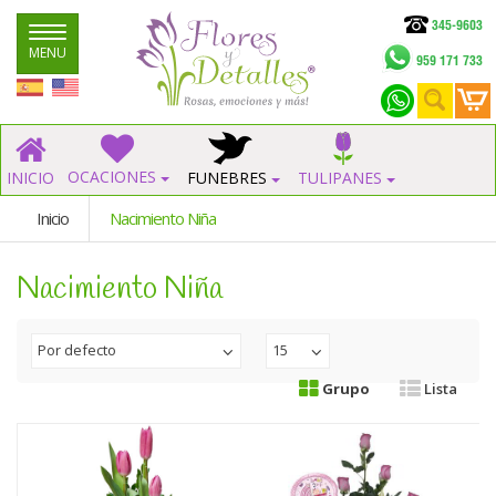
345-9603
Navegar
MENU
959 171 733
OCACIONES
INICIO
FUNEBRES
TULIPANES
Inicio
Nacimiento Niña
Nacimiento Niña
Por defecto
15
Grupo
Lista