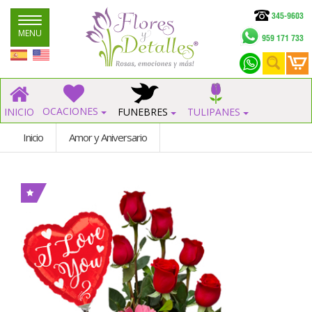
345-9603
Navegar
MENU
959 171 733
OCACIONES
INICIO
FUNEBRES
TULIPANES
Inicio
Amor y Aniversario